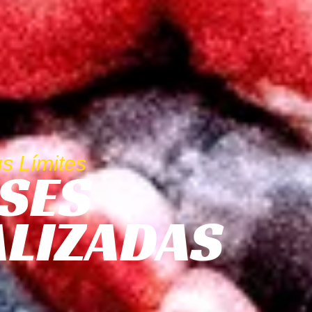
s Límites
SES
LIZADAS