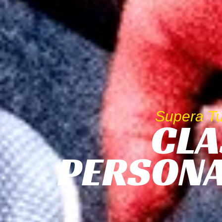
Supera Tu
CLA
PERSONA